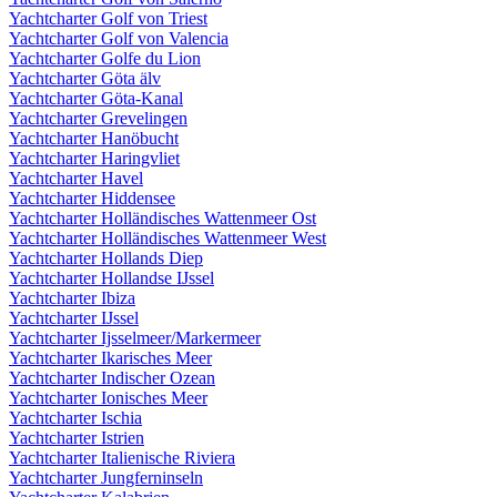
Yachtcharter Golf von Triest
Yachtcharter Golf von Valencia
Yachtcharter Golfe du Lion
Yachtcharter Göta älv
Yachtcharter Göta-Kanal
Yachtcharter Grevelingen
Yachtcharter Hanöbucht
Yachtcharter Haringvliet
Yachtcharter Havel
Yachtcharter Hiddensee
Yachtcharter Holländisches Wattenmeer Ost
Yachtcharter Holländisches Wattenmeer West
Yachtcharter Hollands Diep
Yachtcharter Hollandse IJssel
Yachtcharter Ibiza
Yachtcharter IJssel
Yachtcharter Ijsselmeer/Markermeer
Yachtcharter Ikarisches Meer
Yachtcharter Indischer Ozean
Yachtcharter Ionisches Meer
Yachtcharter Ischia
Yachtcharter Istrien
Yachtcharter Italienische Riviera
Yachtcharter Jungferninseln