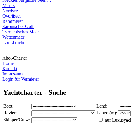
Mecklenburgische Seen…
Müritz
Nordsee
Overijssel
Randmeren
Saronischer Golf
Tyrrhenisches Meer
Wattenmeer
... und mehr
Ahoi-Charter
Home
Kontakt
Impressum
Login für Vermieter
Yachtcharter - Suche
Boot:
Land:
Revier:
Länge (m):
Skipper/Crew:
nur Luxusyac