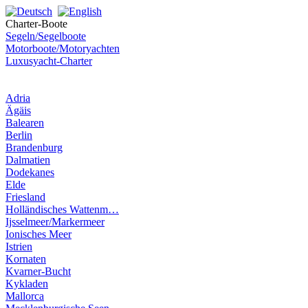
Charter-Boote
Segeln/Segelboote
Motorboote/Motoryachten
Luxusyacht-Charter
Adria
Ägäis
Balearen
Berlin
Brandenburg
Dalmatien
Dodekanes
Elde
Friesland
Holländisches Wattenm…
Ijsselmeer/Markermeer
Ionisches Meer
Istrien
Kornaten
Kvarner-Bucht
Kykladen
Mallorca