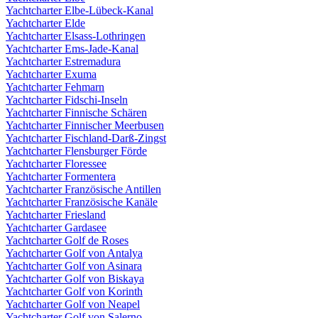
Yachtcharter Elbe-Lübeck-Kanal
Yachtcharter Elde
Yachtcharter Elsass-Lothringen
Yachtcharter Ems-Jade-Kanal
Yachtcharter Estremadura
Yachtcharter Exuma
Yachtcharter Fehmarn
Yachtcharter Fidschi-Inseln
Yachtcharter Finnische Schären
Yachtcharter Finnischer Meerbusen
Yachtcharter Fischland-Darß-Zingst
Yachtcharter Flensburger Förde
Yachtcharter Floressee
Yachtcharter Formentera
Yachtcharter Französische Antillen
Yachtcharter Französische Kanäle
Yachtcharter Friesland
Yachtcharter Gardasee
Yachtcharter Golf de Roses
Yachtcharter Golf von Antalya
Yachtcharter Golf von Asinara
Yachtcharter Golf von Biskaya
Yachtcharter Golf von Korinth
Yachtcharter Golf von Neapel
Yachtcharter Golf von Salerno