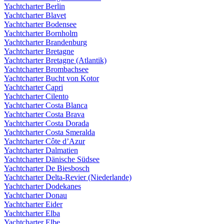
Yachtcharter Berlin
Yachtcharter Blavet
Yachtcharter Bodensee
Yachtcharter Bornholm
Yachtcharter Brandenburg
Yachtcharter Bretagne
Yachtcharter Bretagne (Atlantik)
Yachtcharter Brombachsee
Yachtcharter Bucht von Kotor
Yachtcharter Capri
Yachtcharter Cilento
Yachtcharter Costa Blanca
Yachtcharter Costa Brava
Yachtcharter Costa Dorada
Yachtcharter Costa Smeralda
Yachtcharter Côte d’Azur
Yachtcharter Dalmatien
Yachtcharter Dänische Südsee
Yachtcharter De Biesbosch
Yachtcharter Delta-Revier (Niederlande)
Yachtcharter Dodekanes
Yachtcharter Donau
Yachtcharter Eider
Yachtcharter Elba
Yachtcharter Elbe