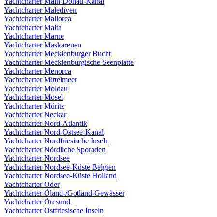
Yachtcharter Main-Donau-Kanal
Yachtcharter Malediven
Yachtcharter Mallorca
Yachtcharter Malta
Yachtcharter Marne
Yachtcharter Maskarenen
Yachtcharter Mecklenburger Bucht
Yachtcharter Mecklenburgische Seenplatte
Yachtcharter Menorca
Yachtcharter Mittelmeer
Yachtcharter Moldau
Yachtcharter Mosel
Yachtcharter Müritz
Yachtcharter Neckar
Yachtcharter Nord-Atlantik
Yachtcharter Nord-Ostsee-Kanal
Yachtcharter Nordfriesische Inseln
Yachtcharter Nördliche Sporaden
Yachtcharter Nordsee
Yachtcharter Nordsee-Küste Belgien
Yachtcharter Nordsee-Küste Holland
Yachtcharter Oder
Yachtcharter Öland-/Gotland-Gewässer
Yachtcharter Öresund
Yachtcharter Ostfriesische Inseln